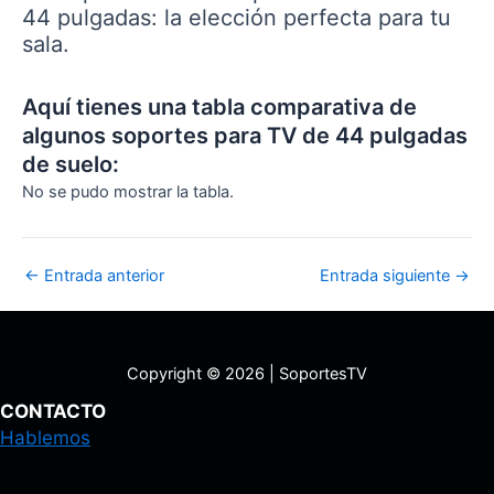
44 pulgadas: la elección perfecta para tu
sala.
Aquí tienes una tabla comparativa de
algunos soportes para TV de 44 pulgadas
de suelo:
No se pudo mostrar la tabla.
Navegación
←
Entrada anterior
Entrada siguiente
→
de
entradas
Copyright © 2026 | SoportesTV
CONTACTO
Hablemos