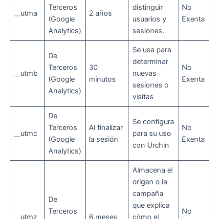
Terceros
distinguir
No
__utma
2 años
(Google
usuarios y
Exenta
Analytics)
sesiones.
Se usa para
De
determinar
Terceros
30
No
__utmb
nuevas
(Google
minutos
Exenta
sesiones o
Analytics)
visitas
De
Se configura
Terceros
Al finalizar
No
__utmc
para su uso
(Google
la sesión
Exenta
con Urchin
Analytics)
Almacena el
origen o la
campaña
De
que explica
Terceros
No
__utmz
6 meses
cómo el