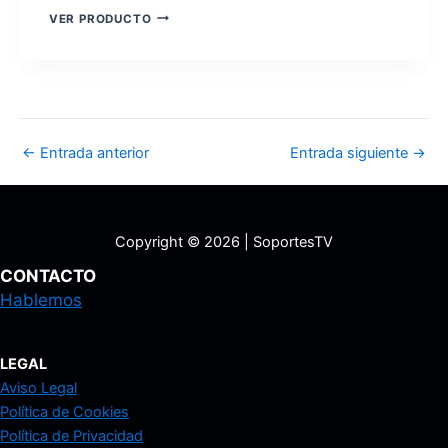
RFIVER
VER PRODUCTO
MT2004
Navegación
←
Entrada anterior
Entrada siguiente
→
de
entradas
Copyright © 2026 | SoportesTV
CONTACTO
Hablemos
LEGAL
Aviso Legal
Política de Cookies
Política de Privacidad