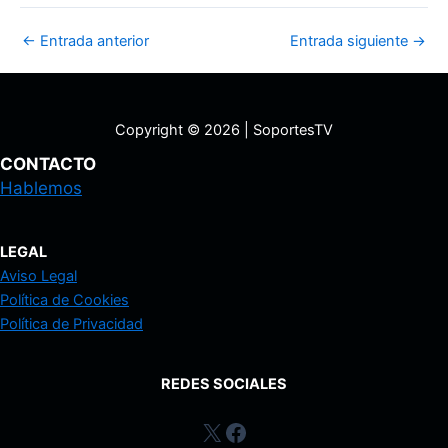
Navegación
←
Entrada anterior
Entrada siguiente
→
de
entradas
Copyright © 2026 | SoportesTV
CONTACTO
Hablemos
LEGAL
Aviso Legal
Política de Cookies
Política de Privacidad
REDES SOCIALES
enlace a twitter
Facebook