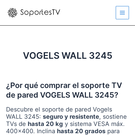
Ir
al
Main
contenido
Men
VOGELS WALL 3245
¿Por qué comprar el soporte TV
de pared VOGELS WALL 3245?
Descubre el soporte de pared Vogels
WALL 3245:
seguro y resistente
, sostiene
TVs de
hasta 20 kg
y sistema VESA máx.
400×400. Inclina
hasta 20 grados
para