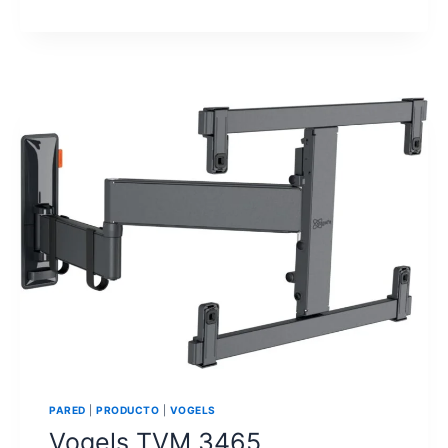
ST12
PARED
|
PRODUCTO
|
VOGELS
Vogels TVM 3465