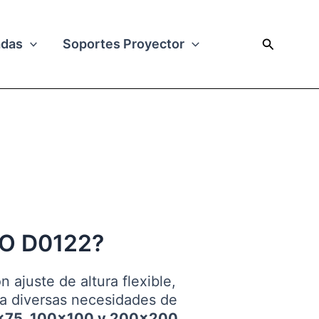
Buscar
adas
Soportes Proyector
OO D0122?
 ajuste de altura flexible,
 a diversas necesidades de
×75, 100×100 y 200×200
,