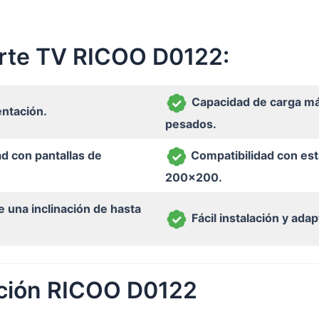
orte TV RICOO D0122:
Capacidad de carga má
entación.
pesados.
d con pantallas de
Compatibilidad con es
200×200.
 una inclinación de hasta
Fácil instalación y ada
ación RICOO D0122