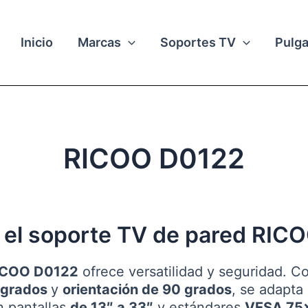
Inicio
Marcas
Soportes TV
Pulg
RICOO D0122
 el soporte TV de pared RIC
RICOO D0122
ofrece versatilidad y seguridad. Con
0 grados
y
orientación de 90 grados
, se adapta
n pantallas
de 13″ a 33″
y estándares
VESA 75