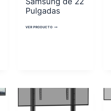
Samsung de 22
Pulgadas
SOPORTES
VER PRODUCTO
TV
SAMSUNG
DE
22
PULGADAS