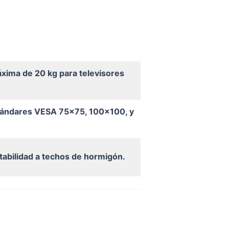
xima de 20 kg para televisores
tándares VESA 75×75, 100×100, y
ptabilidad a techos de hormigón.