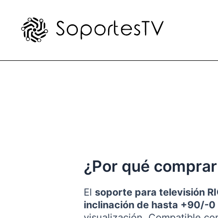
Ir
al
contenido
¿Por qué comprar
El
soporte para televisión 
inclinación de hasta +90/-
visualización. Compatible co