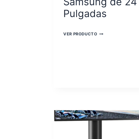
Samsung de 24
Pulgadas
SOPORTES
VER PRODUCTO
TV
SAMSUNG
DE
24
PULGADAS