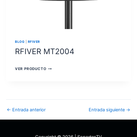
BLOG
|
RFIVER
RFIVER MT2004
RFIVER
VER PRODUCTO
MT2004
Navegación
←
Entrada anterior
Entrada siguiente
→
de
entradas