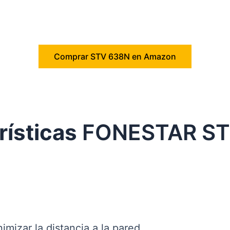
Comprar STV 638N en Amazon
rísticas
FONESTAR ST
imizar la distancia a la pared.