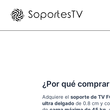
Ir
al
contenido
¿Por qué comprar
Adquiere el
soporte de TV
ultra delgado
de 0.8 cm y co
de
carga máxima de 45 kg
,