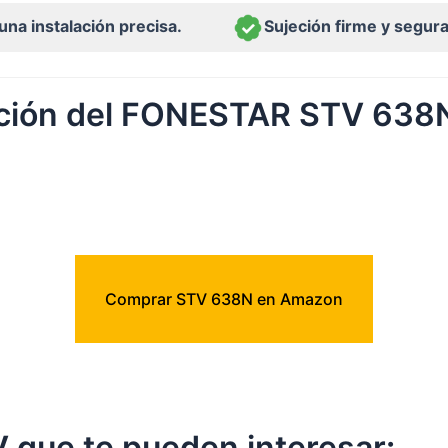
una instalación precisa.
Sujeción firme y segura 
ación del FONESTAR STV 638
Comprar STV 638N en Amazon
 que te pueden interesar: