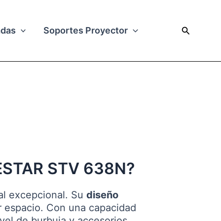
Buscar
adas
Soportes Proyector
NESTAR STV 638N?
al excepcional. Su
diseño
r espacio. Con una capacidad
nivel de burbuja y accesorios